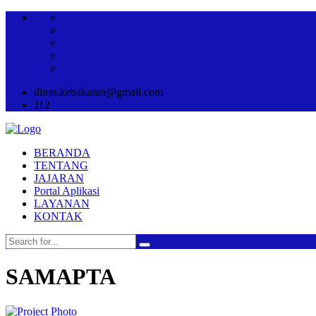
dinas.kebakaran@gmail.com
112
BERANDA
TENTANG
JAJARAN
Portal Aplikasi
LAYANAN
KONTAK
SAMAPTA